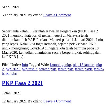
5
Feb | 2021
5 February 2021
By
ctfand
Leave a Comment
Seperti kita ketahui, Perintah Kawalan Pergerakan (PKP) Fasa 2
2021 mengikut kategori di negeri-negeri di Malaysia telah
diumumkan oleh YAB Perdana Menteri pada 11 Januari 2021, Isnin
yang lepas. Kalau kita ingat kembali, sejarah pelaksanaan PKP
untuk mengekang Covid-19 di negara kita telah bermula pada 18
Mac 2020, kemudian dilanjutkan secara berperingkat, sehinggalah
ke PKPB […]
Filed Under:
Info
Tagged With:
kronologi pkp
,
pkp 13 januari
,
pkp
2
,
pkp 2021
,
pkp fasa 2
,
sejarah pkp
,
tarikh pkp
,
tarikh pkpb
,
tarikh-
tarikh pkp
PKP Fasa 2 2021
12
Jan | 2021
12 January 2021
By
ctfand
Leave a Comment