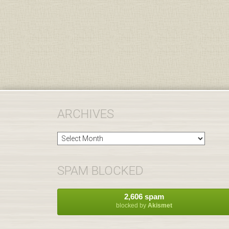
ARCHIVES
Archives
SPAM BLOCKED
2,606 spam
blocked by
Akismet