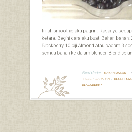
Inilah smoothie aku pagi ini. Rasanya sedap,
ketara. Begini cara aku buat. Bahan-bahan: 2
Blackberry 10 biji Almond atau badam 3 s
semua bahan ke dalam blender. Blend selama
Filed Under:
MAKAN-MAKAN
,
RESEPI SARAPAN
RESEPI SM
BLACKBERRY