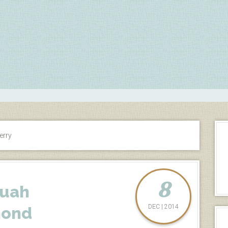
erry
8
Buah
DEC | 2014
mond