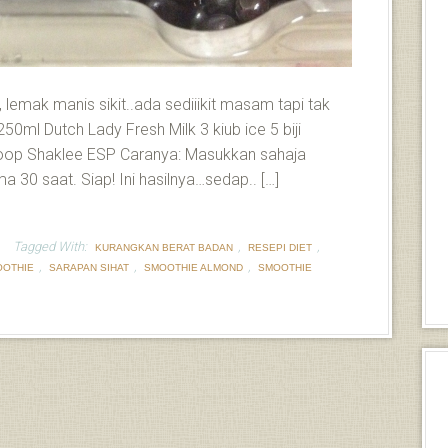
 lemak manis sikit..ada sediiikit masam tapi tak
50ml Dutch Lady Fresh Milk 3 kiub ice 5 biji
coop Shaklee ESP Caranya: Masukkan sahaja
 30 saat. Siap! Ini hasilnya…sedap.. […]
Tagged With:
,
,
KURANGKAN BERAT BADAN
RESEPI DIET
,
,
,
OOTHIE
SARAPAN SIHAT
SMOOTHIE ALMOND
SMOOTHIE