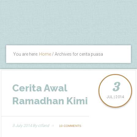
You are here:
Home
/
Archives for cerita puasa
3
Cerita Awal
JUL | 2014
Ramadhan Kimi
3 July 2014
By
ctfand
10 COMMENTS